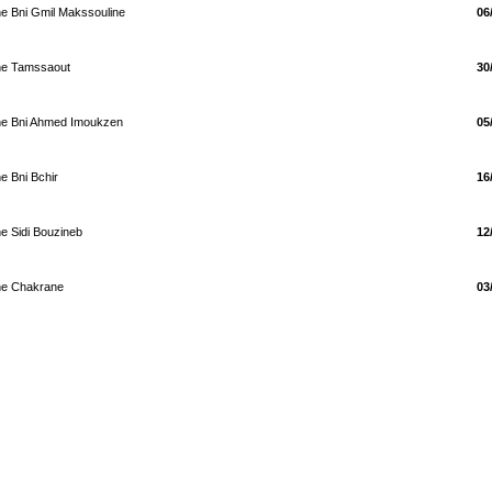
e Bni Gmil Makssouline
06
ne Tamssaout
30
ne Bni Ahmed Imoukzen
05
e Bni Bchir
16
e Sidi Bouzineb
12
ne Chakrane
03
Date de mise à