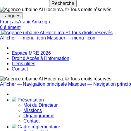
Rechecher
Langues
Français
Arabic
Amazigh
0 élément
Afficher — menu_icon
Masquer — menu_icon
menu_icon
Espace MRE 2026
Droit d'Accès à l'Information
Liens utiles
Contact
Afficher — Navigation principale
Masquer — Navigation princip
Navigation
principale
Présentation
Mot du Directeur
Missions
Organigramme
Contact
Cadre réglementaire