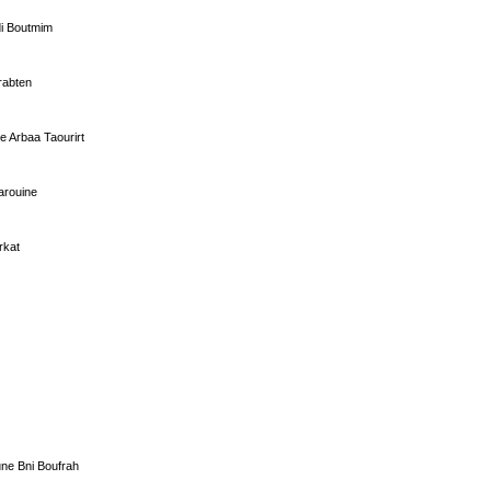
i Boutmim
rabten
e Arbaa Taourirt
arouine
rkat
ne Bni Boufrah