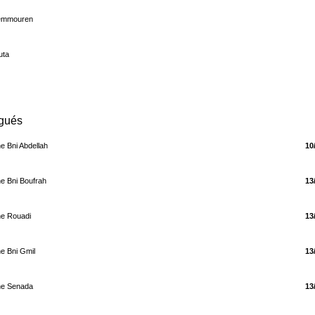
zemmouren
uta
Date de mise
gués
 Bni Abdellah
10
e Bni Boufrah
13
e Rouadi
13
e Bni Gmil
13
ne Senada
13