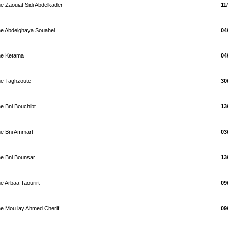
 Zaouiat Sidi Abdelkader
11
e Abdelghaya Souahel
04
ne Ketama
04
ne Taghzoute
30
e Bni Bouchibt
13
e Bni Ammart
03
e Bni Bounsar
13
 Arbaa Taourirt
09
e Mou lay Ahmed Cherif
09