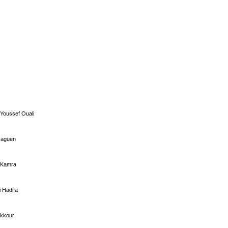
Youssef Ouali
saguen
 Kamra
 Hadifa
kkour