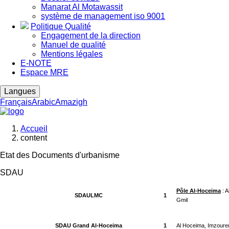
Manarat Al Motawassit
système de management iso 9001
Politique Qualité
Engagement de la direction
Manuel de qualité
Mentions légales
E-NOTE
Espace MRE
Langues
Français
Arabic
Amazigh
Accueil
content
Fil
d'Ariane
Etat des Documents d'urbanisme
SDAU
Pôle Al-Hoceima
: A
SDAULMC
1
Gmil
SDAU Grand Al-Hoceima
1
Al Hoceima, Imzouren