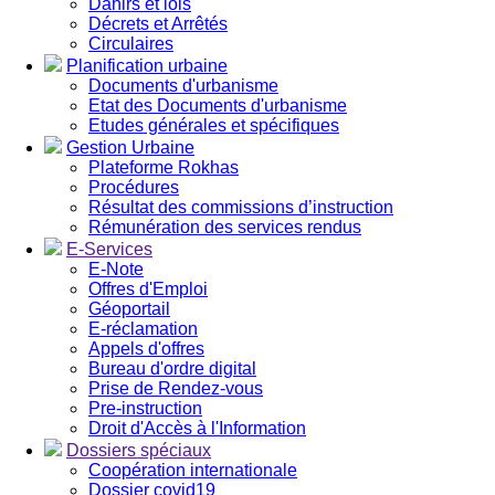
Dahirs et lois
Décrets et Arrêtés
Circulaires
Planification urbaine
Documents d'urbanisme
Etat des Documents d'urbanisme
Etudes générales et spécifiques
Gestion Urbaine
Plateforme Rokhas
Procédures
Résultat des commissions d’instruction
Rémunération des services rendus
E-Services
E-Note
Offres d'Emploi
Géoportail
E-réclamation
Appels d'offres
Bureau d'ordre digital
Prise de Rendez-vous
Pre-instruction
Droit d'Accès à l'Information
Dossiers spéciaux
Coopération internationale
Dossier covid19