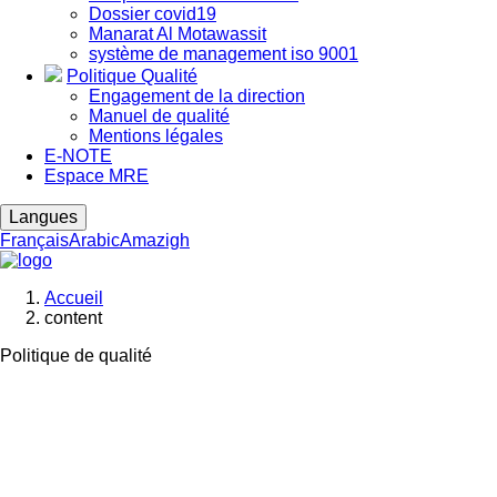
Dossier covid19
Manarat Al Motawassit
système de management iso 9001
Politique Qualité
Engagement de la direction
Manuel de qualité
Mentions légales
E-NOTE
Espace MRE
Langues
Français
Arabic
Amazigh
Accueil
content
Fil
d'Ariane
Politique de qualité