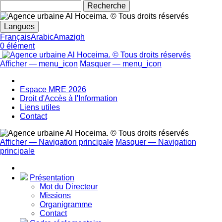
Rechecher
Langues
Français
Arabic
Amazigh
0 élément
Afficher — menu_icon
Masquer — menu_icon
menu_icon
Espace MRE 2026
Droit d'Accès à l'Information
Liens utiles
Contact
Afficher — Navigation principale
Masquer — Navigation
principale
Navigation
principale
Présentation
Mot du Directeur
Missions
Organigramme
Contact